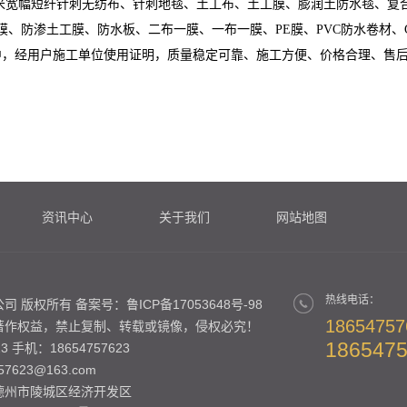
6米宽幅短纤针刺无纺布、针刺地毯、土工布、土工膜、膨润土防水毯、复
、防渗膜、防渗土工膜、防水板、二布一膜、一布一膜、PE膜、PVC防水卷
中，经用户施工单位使用证明，质量稳定可靠、施工方便、价格合理、售
资讯中心
关于我们
网站地图
热线电话：
司 版权所有 备案号：
鲁ICP备17053648号-98
18654757
著作权益，禁止复制、转载或镜像，侵权必究！
186547
3 手机：18654757623
7623@163.com
德州市陵城区经济开发区