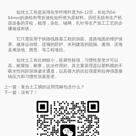
短丝土工布是采用化学纤维纤度为6-12旦，长短为54-
64mm的涤纶布弯折涤纶短纤维为原材料。历经无纺布生产机
器设备的开松，梳理，杂乱，铺网，扎针等生产加工工艺的步
骤做成布状。
它只需应用于铁路线路基工程的加筋、道路地面的维护保
养、健身运动馆、堤堰的防护、水利建造的阻隔、遂洞、滨海
县滩涂地、围垦、等工程项目。
短丝土工布比例较小，延展性较强，习惯性形变才可以
高，耐腐蚀，耐寒，抗冷作用好。其主要原理是以塑料膜的不
吸水性间距坝体渗水通道，以其很大的抗拉强度和拉伸强度接
纳压力和习惯性坝基形变。
上一篇：
复合土工膜的运用范畴包含什么？
下一篇：没有了！