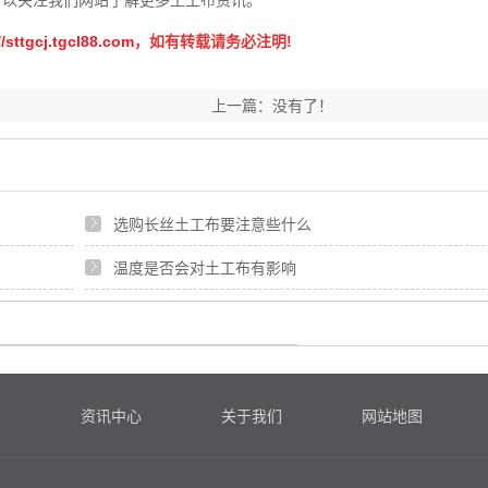
可以关注我们网站了解更多土工布资讯。
//sttgcj.tgcl88.com
，如有转载请务必注明!
上一篇：没有了！
选购长丝土工布要注意些什么
温度是否会对土工布有影响
例
资讯中心
关于我们
网站地图