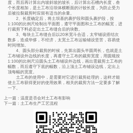
度，而后再计算出内坡斜坡的坡长，后计算出石槽内长度，叁
个长度相加，是土工布沿坝体横断面的计较长度，为防止受力
后被拉裂裁剪时应留有适当的余量。
2、长度确定后，将土坝基的裹护段和圆头裹护段，按
1:100的比例尺绘制出平面图，遵守平面图和土工布的幅宽，进
行裁剪下料必定出土工布缝合后的块数。
3、每块土工布缝合后以20米宽斗合适，太窄铺设搭结次
数多，造成华侈，不经济，太宽土工布运输铺设坚苦，容易使
时间增加。
4、圆头部分裁剪的时候，先算出圆头半圆周长，也就是土
工布铺设外边线的长度，再遵守土工布的裁剪宽度，用圆规按
1:100的比例尺沿圆头土工布铺设外边线，画出需裁剪土工布的
幅数，而后遵守下底的幅数，沿上顶土工布铺设边线，定出上
顶每幅的宽度。
土工布的使用中，是需要对它进行裁剪处理的，这样才能
使土工布获得更好的使用效果，相关的裁剪方法一定要多了解
一下。
上一篇：
温度是否会对土工布有影响
下一篇：
土工布生产工艺流程